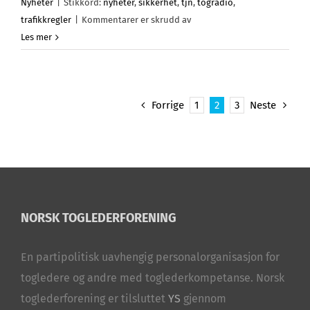
Nyheter
|
Stikkord:
nyheter
,
sikkerhet
,
tjn
,
togradio
,
for
trafikkregler
|
Kommentarer er skrudd av
Kontrollavspilling
Les mer
12-
2
Forrige
1
2
3
Neste
NORSK TOGLEDERFORENING
En partipolitisk uavhengig personalorganisasjon for
togledere og andre med toglederkompetanse. Norsk
toglederforening er tilsluttet
YS
gjennom