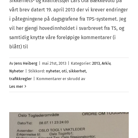
Sikkerhets- og kvalitetssjef Lars Ola Bækkevold på
vårt brev datert 19. april 2013 der vi krever endringer
i påtegningene på dagsgrafene fra TPS-systemet. Jeg
vil her gjengi hovedinnholdet i svarbrevet fra TS, og
samtidig knytte våre foreløpige kommentarer (i
blått) til
Av
Jens Heiberg
|
mai 21st, 2013
|
Kategorier:
2013
,
Arkiv
,
Nyheter
|
Stikkord:
nyheter
,
oti
,
sikkerhet
,
for
trafikkregler
|
Kommentarer er skrudd av
Svar
Les mer
fra
Sikkerhets-
og
kvalitetssjef
på
forslag