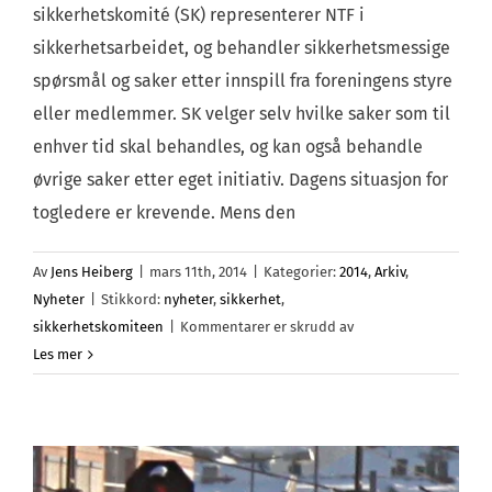
sikkerhetskomité (SK) representerer NTF i
sikkerhetsarbeidet, og behandler sikkerhetsmessige
spørsmål og saker etter innspill fra foreningens styre
eller medlemmer. SK velger selv hvilke saker som til
enhver tid skal behandles, og kan også behandle
øvrige saker etter eget initiativ. Dagens situasjon for
togledere er krevende. Mens den
Av
Jens Heiberg
|
mars 11th, 2014
|
Kategorier:
2014
,
Arkiv
,
Nyheter
|
Stikkord:
nyheter
,
sikkerhet
,
for
sikkerhetskomiteen
|
Kommentarer er skrudd av
Vi
Les mer
behøver
deg
i
sikkerhetsarbeidet