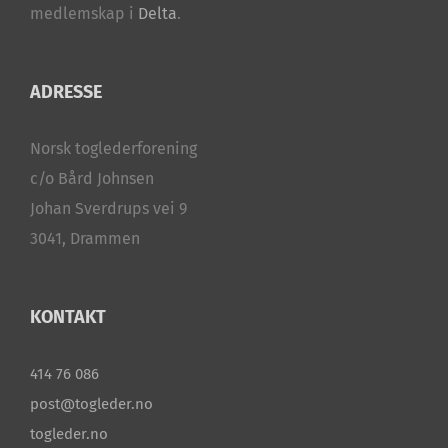
medlemskap i
Delta
.
ADRESSE
Norsk toglederforening
c/o Bård Johnsen
Johan Sverdrups vei 9
3041, Drammen
KONTAKT
414 76 086
post@togleder.no
togleder.no