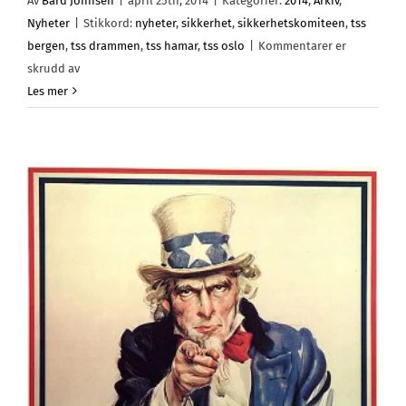
Av
Bård Johnsen
|
april 25th, 2014
|
Kategorier:
2014
,
Arkiv
,
Nyheter
|
Stikkord:
nyheter
,
sikkerhet
,
sikkerhetskomiteen
,
tss
bergen
,
tss drammen
,
tss hamar
,
tss oslo
|
Kommentarer er
for
skrudd av
Nye
Les mer
medlemmer
i
sikkerhetskomiteen