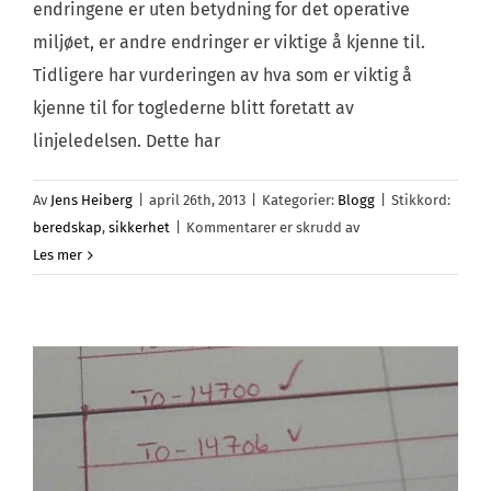
endringene er uten betydning for det operative
miljøet, er andre endringer er viktige å kjenne til.
Tidligere har vurderingen av hva som er viktig å
kjenne til for toglederne blitt foretatt av
linjeledelsen. Dette har
Av
Jens Heiberg
|
april 26th, 2013
|
Kategorier:
Blogg
|
Stikkord:
for
beredskap
,
sikkerhet
|
Kommentarer er skrudd av
Endringer
Les mer
i
beredskapshåndbo