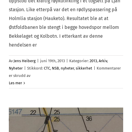
oppstod det kraftig røykutvikling i et togsett på Ljan
stasjon. Like etterpå var det en rødlyspassering på
Holmlia stasjon (Hauketo). Resultatet ble at at
Østfoldbanen ble stengt i begge hovedspor mellom
Bekkelaget og Kolbotn. I etterkant av denne
hendelsen er
Av
Jens Heiberg
|
juni 19th, 2013
|
Kategorier:
2013
,
Arkiv
,
Nyheter
|
Stikkord:
CTC
,
NSB
,
nyheter
,
sikkerhet
|
Kommentarer
for
er skrudd av
Hva
Les mer
med
litt
mer
fleksibilitet,
NSB?