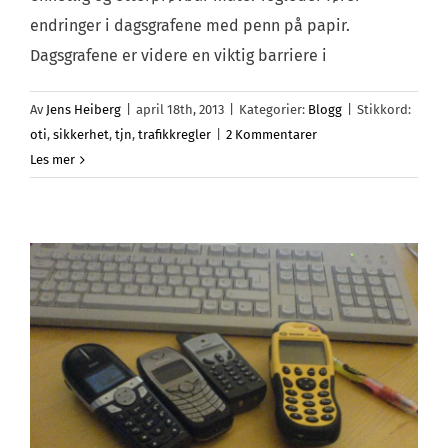
endringer i dagsgrafene med penn på papir.
Dagsgrafene er videre en viktig barriere i
Av
Jens Heiberg
|
april 18th, 2013
|
Kategorier:
Blogg
|
Stikkord:
oti
,
sikkerhet
,
tjn
,
trafikkregler
|
2 Kommentarer
Les mer