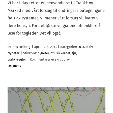
Vi har i dag rettet en henvendelse til Trafikk og
Marked med vårt forslag til endringer i påtegningene
fra TPS-systemet. Vi mener vårt forslag vil ivareta
flere hensyn. For det første vil grafene bli enklere å
lese for togleder. Det vil også
Av
Jens Heiberg
|
april 19th, 2013
|
Kategorier:
2013
,
Arkiv
,
Nyheter
|
Stikkord:
nyheter
,
oti
,
sikkerhet
,
tjn
,
for
trafikkregler
|
Kommentarer er skrudd av
Forslag
Les mer
til
endring
av
dagsgrafene