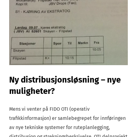
til
endring
av
dagsgrafer
Ny distribusjonsløsning – nye
muligheter?
Mens vi venter på FIDO OTI (operativ
trafikkinformasjon) er samlebegrepet for innføringen
av nye tekniske systemer for ruteplanlegging,
distribusjon og strekningsbeskrivelse. OTI delprosjekt