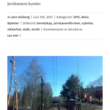
jernbanens kunder
Av
Jens Heiberg
|
juni 5th, 2015
|
Kategorier:
2015
,
Arkiv
,
Nyheter
|
Stikkord:
beredskap
,
jernbanereformen
,
nyheter
,
for
sikkerhet
,
stafo
,
streik
|
Kommentarer er skrudd av
Politisk
Les mer
streik
mot
jernbanereformen
den
15.
juni