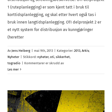
1 (ruteplanlegging) er som kjent tatt i bruk til
korttidsplanlegging, og skal etter hvert også tas i
bruk innen langtidsplanlegging. OTI delprosjekt 2 er
et nytt system for distribusjon av kunngjøringer
(heretter
Av
Jens Heiberg
|
mai 9th, 2013
|
Kategorier:
2013
,
Arkiv
,
Nyheter
|
Stikkord:
nyheter
,
oti
,
sikkerhet
,
for
togradio
|
Kommentarer er skrudd av
Ny
Les mer
distribusjonsløsning
–
nye
muligheter?