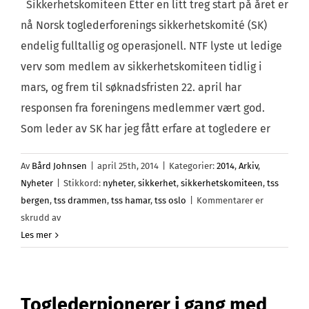
Sikkerhetskomiteen Etter en litt treg start på året er
nå Norsk toglederforenings sikkerhetskomité (SK)
endelig fulltallig og operasjonell. NTF lyste ut ledige
verv som medlem av sikkerhetskomiteen tidlig i
mars, og frem til søknadsfristen 22. april har
responsen fra foreningens medlemmer vært god.
Som leder av SK har jeg fått erfare at togledere er
Av
Bård Johnsen
|
april 25th, 2014
|
Kategorier:
2014
,
Arkiv
,
Nyheter
|
Stikkord:
nyheter
,
sikkerhet
,
sikkerhetskomiteen
,
tss
bergen
,
tss drammen
,
tss hamar
,
tss oslo
|
Kommentarer er
for
skrudd av
Nye
Les mer
medlemmer
i
sikkerhetskomiteen
Toglederpionerer i gang med