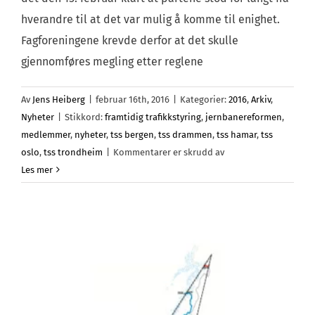
hverandre til at det var mulig å komme til enighet.
Fagforeningene krevde derfor at det skulle
gjennomføres megling etter reglene
Av
Jens Heiberg
|
februar 16th, 2016
|
Kategorier:
2016
,
Arkiv
,
Nyheter
|
Stikkord:
framtidig trafikkstyring
,
jernbanereformen
,
medlemmer
,
nyheter
,
tss bergen
,
tss drammen
,
tss hamar
,
tss
for
oslo
,
tss trondheim
|
Kommentarer er skrudd av
Forhandlingene
Les mer
avsluttet