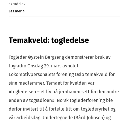
for
skrudd av
Tiltak
Les mer
mot
spredning
av
Temakveld: togledelse
Koronavirus
Togleder Øystein Bergseng demonstrerer bruk av
togradio Onsdag 29. mars avholdt
Lokomotivpersonalets forening Oslo temakveld for
sine medlemmer. Temaet for kvelden var
«togledelsen – et liv på jernbanen sett fra den andre
enden av togradioen». Norsk toglederforening ble
derfor invitert til å fortelle litt om toglederyrket og
vår arbeidsdag. Undertegnede (Bård Johnsen) og