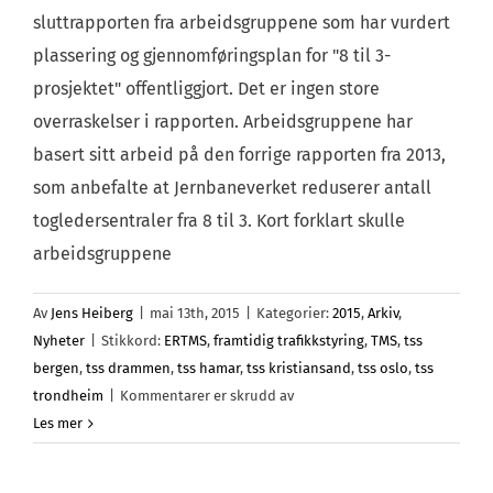
sluttrapporten fra arbeidsgruppene som har vurdert
plassering og gjennomføringsplan for "8 til 3-
prosjektet" offentliggjort. Det er ingen store
overraskelser i rapporten. Arbeidsgruppene har
basert sitt arbeid på den forrige rapporten fra 2013,
som anbefalte at Jernbaneverket reduserer antall
togledersentraler fra 8 til 3. Kort forklart skulle
arbeidsgruppene
Av
Jens Heiberg
|
mai 13th, 2015
|
Kategorier:
2015
,
Arkiv
,
Nyheter
|
Stikkord:
ERTMS
,
framtidig trafikkstyring
,
TMS
,
tss
bergen
,
tss drammen
,
tss hamar
,
tss kristiansand
,
tss oslo
,
tss
for
trondheim
|
Kommentarer er skrudd av
Forventet
Les mer
anbefaling
i