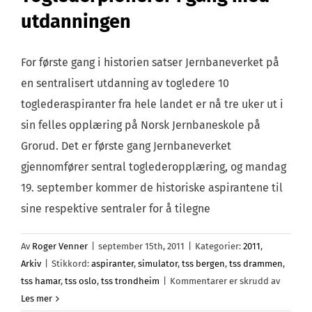
utdanningen
For første gang i historien satser Jernbaneverket på
en sentralisert utdanning av togledere 10
toglederaspiranter fra hele landet er nå tre uker ut i
sin felles opplæring på Norsk Jernbaneskole på
Grorud. Det er første gang Jernbaneverket
gjennomfører sentral toglederopplæring, og mandag
19. september kommer de historiske aspirantene til
sine respektive sentraler for å tilegne
Av
Roger Venner
|
september 15th, 2011
|
Kategorier:
2011
,
Arkiv
|
Stikkord:
aspiranter
,
simulator
,
tss bergen
,
tss drammen
,
for
tss hamar
,
tss oslo
,
tss trondheim
|
Kommentarer er skrudd av
Toglede
Les mer