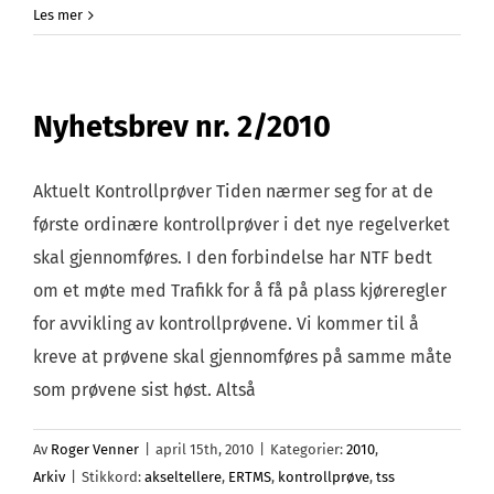
Forelø
Les mer
rappor
etter
Sjursø
Nyhetsbrev nr. 2/2010
klar
Aktuelt Kontrollprøver Tiden nærmer seg for at de
første ordinære kontrollprøver i det nye regelverket
skal gjennomføres. I den forbindelse har NTF bedt
om et møte med Trafikk for å få på plass kjøreregler
for avvikling av kontrollprøvene. Vi kommer til å
kreve at prøvene skal gjennomføres på samme måte
som prøvene sist høst. Altså
Av
Roger Venner
|
april 15th, 2010
|
Kategorier:
2010
,
Arkiv
|
Stikkord:
akseltellere
,
ERTMS
,
kontrollprøve
,
tss