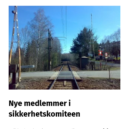
«8
til
3»
Nye medlemmer i
sikkerhetskomiteen