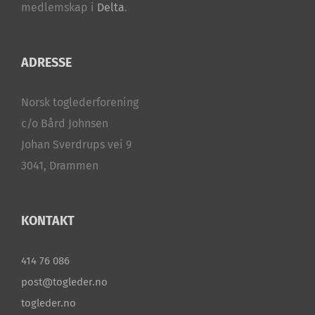
medlemskap i
Delta
.
ADRESSE
Norsk toglederforening
c/o Bård Johnsen
Johan Sverdrups vei 9
3041, Drammen
KONTAKT
414 76 086
post@togleder.no
togleder.no