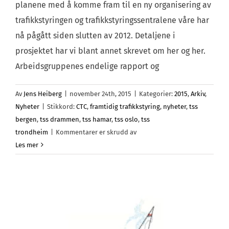
planene med å komme fram til en ny organisering av
trafikkstyringen og trafikkstyringssentralene våre har
nå pågått siden slutten av 2012. Detaljene i
prosjektet har vi blant annet skrevet om her og her.
Arbeidsgruppenes endelige rapport og
Av
Jens Heiberg
|
november 24th, 2015
|
Kategorier:
2015
,
Arkiv
,
Nyheter
|
Stikkord:
CTC
,
framtidig trafikkstyring
,
nyheter
,
tss
bergen
,
tss drammen
,
tss hamar
,
tss oslo
,
tss
for
trondheim
|
Kommentarer er skrudd av
Hva
Les mer
skjer
med
«8
til
3»?