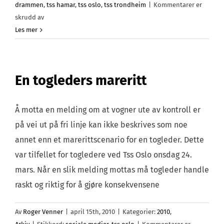
drammen
,
tss hamar
,
tss oslo
,
tss trondheim
|
Kommentarer er
for
skrudd av
Nyhetsbrev
Les mer
nr.
2/2010
En togleders mareritt
Å motta en melding om at vogner ute av kontroll er
på vei ut på fri linje kan ikke beskrives som noe
annet enn et marerittscenario for en togleder. Dette
var tilfellet for togledere ved Tss Oslo onsdag 24.
mars. Når en slik melding mottas må togleder handle
raskt og riktig for å gjøre konsekvensene
Av
Roger Venner
|
april 15th, 2010
|
Kategorier:
2010
,