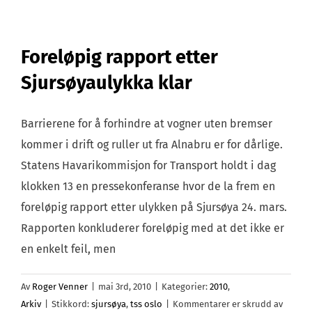
i
gang
med
Foreløpig rapport etter
utdann
Sjursøyaulykka klar
Barrierene for å forhindre at vogner uten bremser
kommer i drift og ruller ut fra Alnabru er for dårlige.
Statens Havarikommisjon for Transport holdt i dag
klokken 13 en pressekonferanse hvor de la frem en
foreløpig rapport etter ulykken på Sjursøya 24. mars.
Rapporten konkluderer foreløpig med at det ikke er
en enkelt feil, men
Av
Roger Venner
|
mai 3rd, 2010
|
Kategorier:
2010
,
for
Arkiv
|
Stikkord:
sjursøya
,
tss oslo
|
Kommentarer er skrudd av