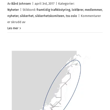
Av
Bård Johnsen
|
april 3rd, 2017
|
Kategorier:
Nyheter
|
Stikkord:
framtidig trafikkstyring
,
lokfører
,
medlemmer
,
nyheter
,
sikkerhet
,
sikkerhetskomiteen
,
tss oslo
|
Kommentarer
for
er skrudd av
Temakveld:
Les mer
togledelse