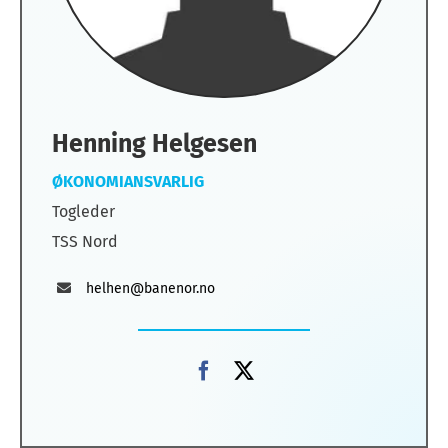
Henning Helgesen
ØKONOMIANSVARLIG
Togleder
TSS Nord
helhen@banenor.no