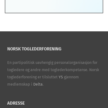
NORSK TOGLEDERFORENING
En partipolitisk uavhengig personalorganisasjon for
togledere og andre med toglederkompetanse. Norsk
toglederforening er tilsluttet
YS
gjennom
medlemskap i
Delta
.
ADRESSE