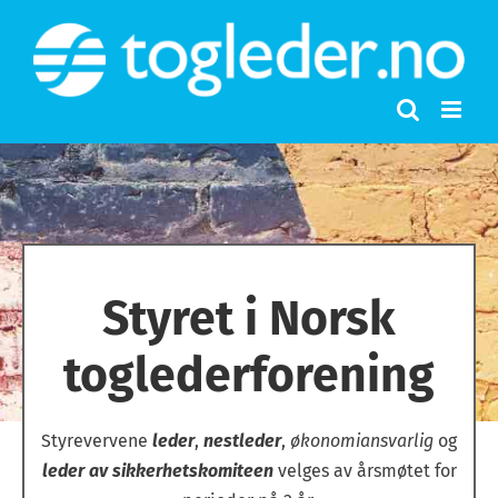
Skip
to
content
Styret i Norsk
toglederforening
Styrevervene
leder
,
nestleder
,
økonomiansvarlig
og
leder av sikkerhetskomiteen
velges av årsmøtet for