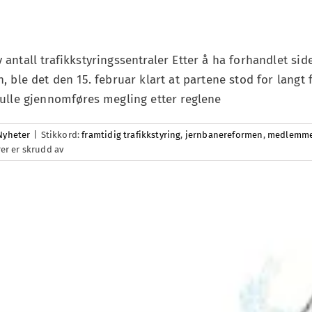
ntall trafikkstyringssentraler Etter å ha forhandlet sid
 ble det den 15. februar klart at partene stod for langt 
kulle gjennomføres megling etter reglene
Nyheter
|
Stikkord:
framtidig trafikkstyring
,
jernbanereformen
,
medlemme
for
r er skrudd av
Forhandlingene
avsluttet