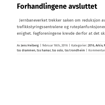
Forhandlingene avsluttet
Jernbaneverket trekker saken om reduksjon av a
trafikkstyringssentralene og ruteplanfunksjonen,
enighet. Fagforeningene krevde derfor at det s
Av
Jens Heiberg
|
februar 16th, 2016
|
Kategorier:
2016
,
Arkiv
,
tss drammen
,
tss hamar
,
tss oslo
,
tss trondheim
|
Kommentare