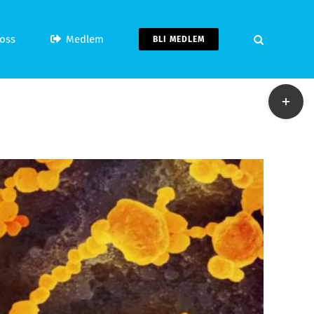
oss
Medlem
BLI MEDLEM
Toggle
Sliding
Bar
Area