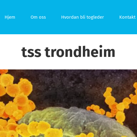
Hjem
Om oss
Hvordan bli togleder
Kontakt 
tss trondheim