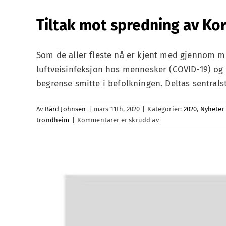
Tiltak mot spredning av Ko
Som de aller fleste nå er kjent med gjennom me
luftveisinfeksjon hos mennesker (COVID-19) og 
begrense smitte i befolkningen. Deltas sentralst
Av
Bård Johnsen
|
mars 11th, 2020
|
Kategorier:
2020
,
Nyheter
for
trondheim
|
Kommentarer er skrudd av
Tiltak
mot
spredning
av
Koronavirus