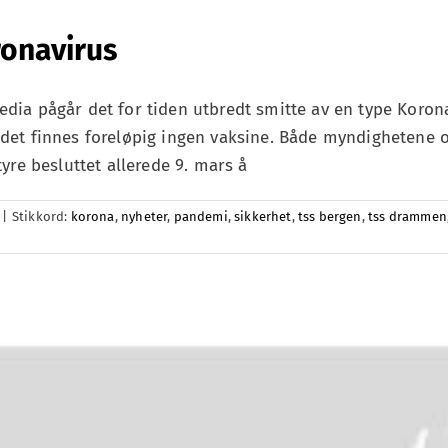
ronavirus
dia pågår det for tiden utbredt smitte av en type Korona
det finnes foreløpig ingen vaksine. Både myndighetene og
yre besluttet allerede 9. mars å
|
Stikkord:
korona
,
nyheter
,
pandemi
,
sikkerhet
,
tss bergen
,
tss drammen