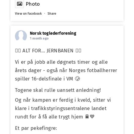
Photo
View on Facebook
·
Share
Norsk toglederforening
1 month ago
❤️‍🔥 ALT FOR… JERNBANEN ❤️‍🔥
Vi er på jobb alle døgnets timer og alle
årets dager - også når Norges fotballherrer
spiller 16-delsfinale i VM 🥲
Togene skal rulle uansett anledning!
Og når kampen er ferdig i kveld, sitter vi
klare i trafikkstyringssentralene landet
rundt for å få alle trygt hjem 🚆💙
Et par pekefingre: