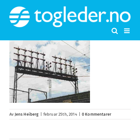
Skip
to
content
Av
Jens Heiberg
|
februar 25th, 2014
|
0 Kommentarer