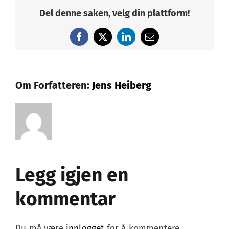
Del denne saken, velg din plattform!
Facebook
X
LinkedIn
E-
post
Om Forfatteren:
Jens Heiberg
Legg igjen en
kommentar
Du må være
innlogget
for å kommentere.