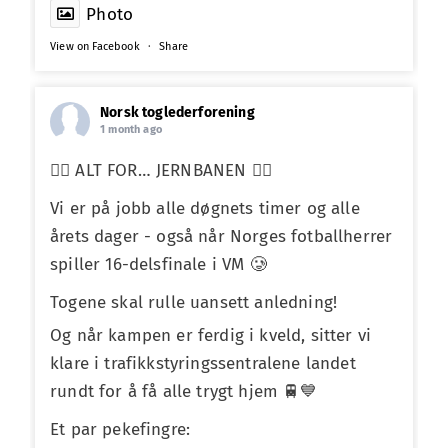
Photo
View on Facebook
·
Share
Norsk toglederforening
1 month ago
❤️‍🔥 ALT FOR… JERNBANEN ❤️‍🔥
Vi er på jobb alle døgnets timer og alle
årets dager - også når Norges fotballherrer
spiller 16-delsfinale i VM 🥲
Togene skal rulle uansett anledning!
Og når kampen er ferdig i kveld, sitter vi
klare i trafikkstyringssentralene landet
rundt for å få alle trygt hjem 🚆💙
Et par pekefingre: