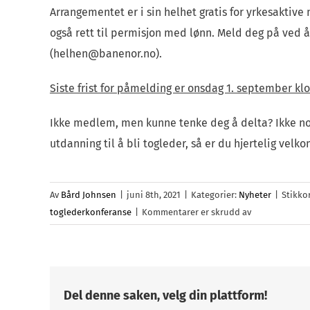
Arrangementet er i sin helhet gratis for yrkesaktiv
også rett til permisjon med lønn. Meld deg på ved 
(helhen@banenor.no).
Siste frist for påmelding er onsdag 1. september klo
Ikke medlem, men kunne tenke deg å delta? Ikke noe 
utdanning til å bli togleder, så er du hjertelig vel
Av
Bård Johnsen
|
juni 8th, 2021
|
Kategorier:
Nyheter
|
Stikko
for
toglederkonferanse
|
Kommentarer er skrudd av
Høstkurs
og
konferanse
2021
Del denne saken, velg din plattform!