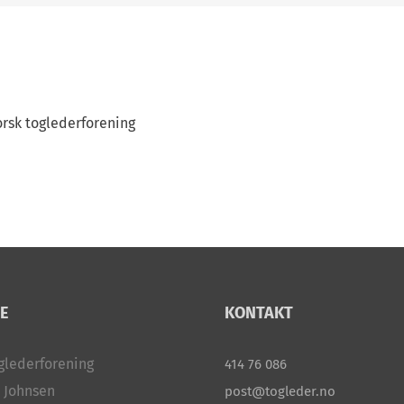
po
rsk toglederforening
E
KONTAKT
glederforening
414 76 086
 Johnsen
post@togleder.no