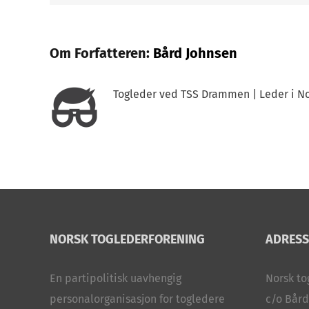
Om Forfatteren:
Bård Johnsen
Togleder ved TSS Drammen | Leder i No
NORSK TOGLEDERFORENING
ADRESS
En partipolitisk uavhengig
Norsk to
personalorganisasjon for togledere
c/o Bård