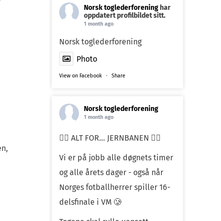
Norsk toglederforening
har
oppdatert profilbildet sitt.
1 month ago
Norsk toglederforening
Photo
View on Facebook
·
Share
Norsk toglederforening
1 month ago
❤️‍🔥 ALT FOR… JERNBANEN ❤️‍🔥
en,
Vi er på jobb alle døgnets timer
og alle årets dager - også når
Norges fotballherrer spiller 16-
delsfinale i VM 🥲