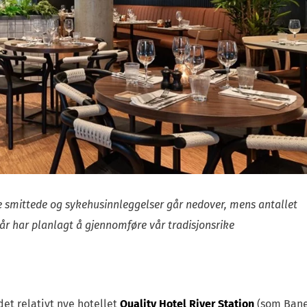
e smittede og sykehusinnleggelser går nedover, mens antallet
i år har planlagt å gjennomføre vår tradisjonsrike
et relativt nye hotellet
Quality Hotel River Station
(som Ban