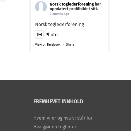
st
Norsk toglederforening
har
oppdatert profilbildet sitt.
2 months ago
Norsk toglederforening
Photo
View on Facebook
·
Share
FREMHEVET INNHOLD
Hvem vi er og hva vi står for
Hva gjør en togleder