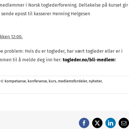
e medlemmer i Norsk toglederforening. Deltakelse på kurset gir
å sende epost til kasserer Henning Helgesen
kken 12:00.
problem: Hvis du er togleder, har vært togleder eller er i
kommen til å melde deg inn her:
togleder.no/bli-medlem
!
rd:
kompetanse
,
konferanse
,
kurs
,
medlemsfordeler
,
nyheter
,
Facebook
X
LinkedI
E-