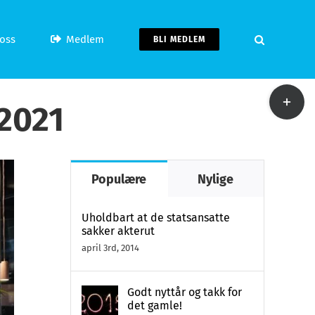
oss
Medlem
BLI MEDLEM
Toggle
2021
Sliding
Bar
Area
Populære
Nylige
Uholdbart at de statsansatte
sakker akterut
april 3rd, 2014
Godt nyttår og takk for
det gamle!