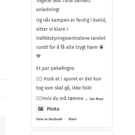
Togene skal rulle uansett
anledning!
Og når kampen er ferdig i kveld,
sitter vi klare i
trafikkstyringssentralene landet
rundt for å få alle trygt hjem 🚆
💙
Et par pekefingre:
☝🏼 Husk at i sporet er det kun
tog som skal gå, ikke folk!
☝🏼Hvis du må tømme
...
See More
Photo
View on Facebook
·
Share
n