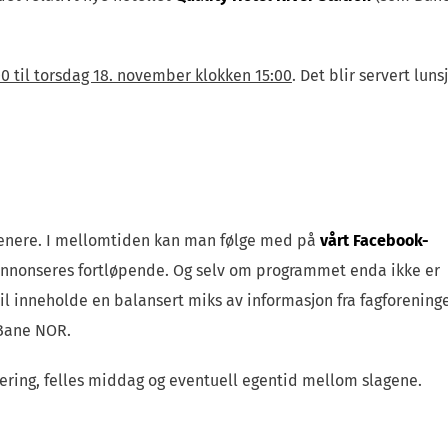
0 til torsdag 18. november klokken 15:00
.
Det blir servert lunsj
t senere. I mellomtiden kan man følge med på
vårt Facebook-
annonseres fortløpende. Og selv om programmet enda ikke er
o vil inneholde en balansert miks av informasjon fra fagforening
 Bane NOR.
lisering, felles middag og eventuell egentid mellom slagene.