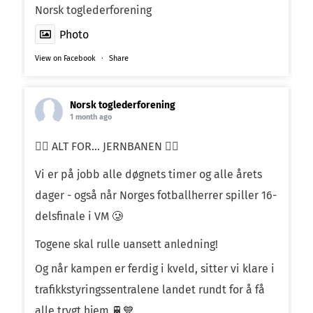
Norsk toglederforening
Photo
View on Facebook
·
Share
Norsk toglederforening
1 month ago
❤️‍🔥 ALT FOR… JERNBANEN ❤️‍🔥
Vi er på jobb alle døgnets timer og alle årets
dager - også når Norges fotballherrer spiller 16-
delsfinale i VM 🥲
Togene skal rulle uansett anledning!
Og når kampen er ferdig i kveld, sitter vi klare i
trafikkstyringssentralene landet rundt for å få
alle trygt hjem 🚆💙