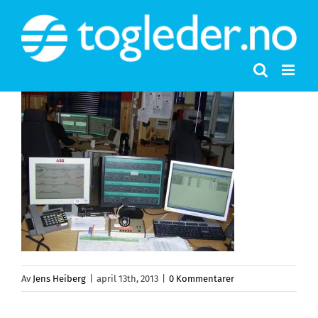
Skip
to
content
Av
Jens Heiberg
|
april 13th, 2013
|
0 Kommentarer