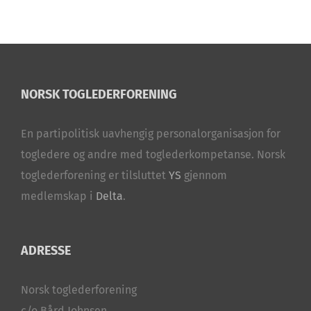
NORSK TOGLEDERFORENING
En partipolitisk uavhengig personalorganisasjon for
togledere og andre med toglederkompetanse. Norsk
toglederforening er tilsluttet
YS
gjennom
medlemskap i
Delta
.
ADRESSE
Norsk toglederforening
c/o Bård Johnsen