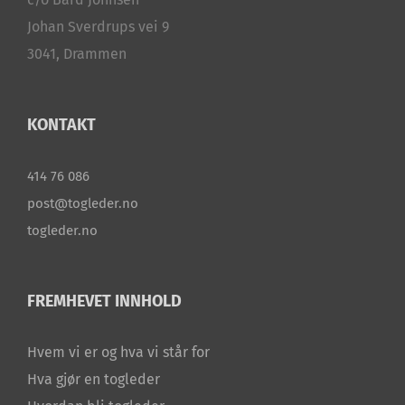
Johan Sverdrups vei 9
3041, Drammen
KONTAKT
414 76 086
post@togleder.no
togleder.no
FREMHEVET INNHOLD
Hvem vi er og hva vi står for
Hva gjør en togleder