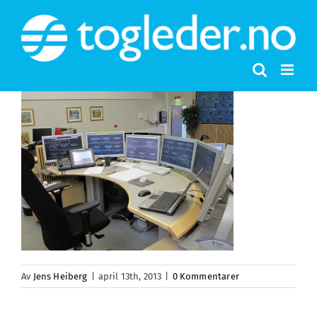
Skip
to
content
Av
Jens Heiberg
|
april 13th, 2013
|
0 Kommentarer