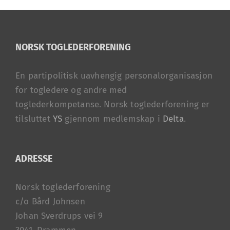
NORSK TOGLEDERFORENING
En partipolitisk uavhengig personalorganisasjon
for togledere og andre med
toglederkompetanse. Norsk toglederforening er
tilsluttet
YS
gjennom medlemskap i
Delta
.
ADRESSE
Norsk toglederforening
c/o Bård Johnsen
Johan Sverdrups vei 9