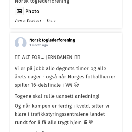
Norsk toglederforening
Photo
View on Facebook
·
Share
Norsk toglederforening
1 month ago
❤️‍🔥 ALT FOR… JERNBANEN ❤️‍🔥
Vi er på jobb alle døgnets timer og alle
årets dager - også når Norges fotballherrer
spiller 16-delsfinale i VM 🥲
Togene skal rulle uansett anledning!
Og når kampen er ferdig i kveld, sitter vi
klare i trafikkstyringssentralene landet
rundt for å få alle trygt hjem 🚆💙