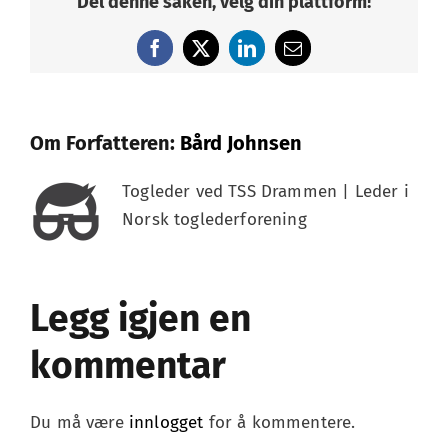
Del denne saken, velg din plattform!
Facebook
X
LinkedIn
E-
post
Om Forfatteren:
Bård Johnsen
Togleder ved TSS Drammen | Leder i
Norsk toglederforening
Legg igjen en
kommentar
Du må være
innlogget
for å kommentere.