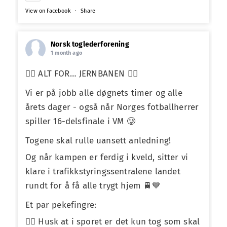
View on Facebook
·
Share
Norsk toglederforening
1 month ago
❤️‍🔥 ALT FOR… JERNBANEN ❤️‍🔥
Vi er på jobb alle døgnets timer og alle
årets dager - også når Norges fotballherrer
spiller 16-delsfinale i VM 🥲
Togene skal rulle uansett anledning!
Og når kampen er ferdig i kveld, sitter vi
klare i trafikkstyringssentralene landet
rundt for å få alle trygt hjem 🚆💙
Et par pekefingre:
☝🏼 Husk at i sporet er det kun tog som skal