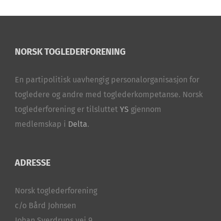
NORSK TOGLEDERFORENING
En partipolitisk uavhengig personalorganisasjon for
togledere og andre med toglederkompetanse. Norsk
toglederforening er tilsluttet
YS
gjennom
medlemskap i
Delta
.
ADRESSE
Norsk toglederforening
c/o Bård Johnsen
Johan Sverdrups vei 9