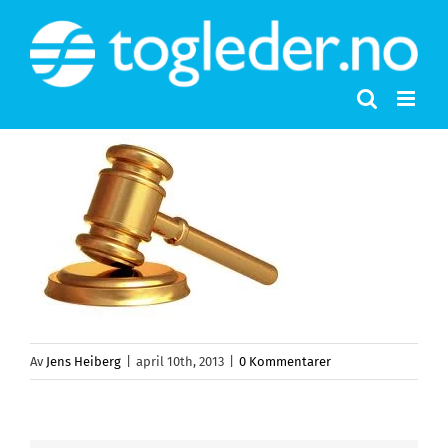
Skip
to
content
Av
Jens Heiberg
|
april 10th, 2013
|
0 Kommentarer