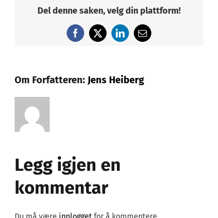
Del denne saken, velg din plattform!
Facebook
X
LinkedIn
E-
post
Om Forfatteren:
Jens Heiberg
Legg igjen en
kommentar
Du må være
innlogget
for å kommentere.