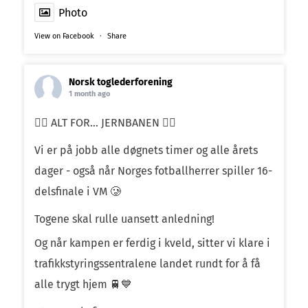
Photo
View on Facebook
·
Share
Norsk toglederforening
1 month ago
❤️‍🔥 ALT FOR… JERNBANEN ❤️‍🔥
Vi er på jobb alle døgnets timer og alle årets
dager - også når Norges fotballherrer spiller 16-
delsfinale i VM 🥲
Togene skal rulle uansett anledning!
Og når kampen er ferdig i kveld, sitter vi klare i
trafikkstyringssentralene landet rundt for å få
alle trygt hjem 🚆💙