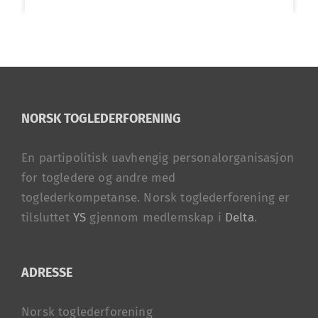
NORSK TOGLEDERFORENING
En partipolitisk uavhengig personalorganisasjon
for togledere og andre med
toglederkompetanse. Norsk toglederforening er
tilsluttet
YS
gjennom medlemskap i
Delta
.
ADRESSE
Norsk toglederforening