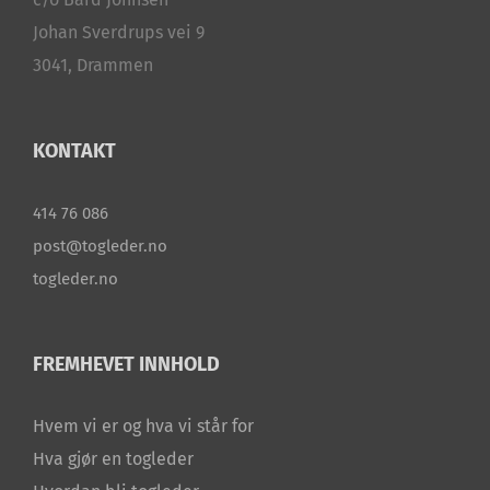
Johan Sverdrups vei 9
3041, Drammen
KONTAKT
414 76 086
post@togleder.no
togleder.no
FREMHEVET INNHOLD
Hvem vi er og hva vi står for
Hva gjør en togleder