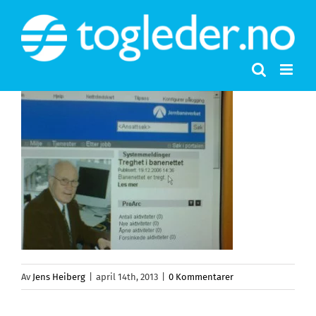
Skip
to
content
Av
Jens Heiberg
|
april 14th, 2013
|
0 Kommentarer