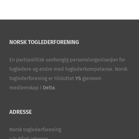
NORSK TOGLEDERFORENING
En partipolitisk uavhengig personalorganisasjon for
togledere og andre med toglederkompetanse. Norsk
toglederforening er tilsluttet
YS
gjennom
medlemskap i
Delta
.
ADRESSE
Norsk toglederforening
c/o Bård Johnsen