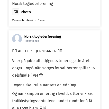
Norsk toglederforening
Photo
View on Facebook
·
Share
Norsk toglederforening
1 month ago
❤️‍🔥 ALT FOR… JERNBANEN ❤️‍🔥
Vi er på jobb alle døgnets timer og alle årets
dager - også når Norges fotballherrer spiller 16-
delsfinale i VM 🥲
Togene skal rulle uansett anledning!
Og når kampen er ferdig i kveld, sitter vi klare i
trafikkstyringssentralene landet rundt for å få
alle trygt hjem 🚆💙