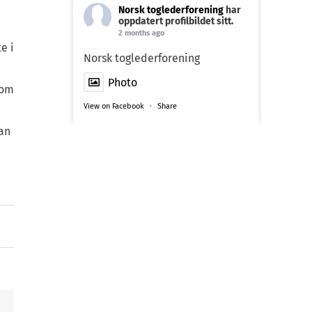
Norsk toglederforening
har
oppdatert profilbildet sitt.
2 months ago
e i
Norsk toglederforening
Photo
nom
View on Facebook
·
Share
an