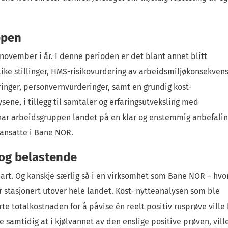
ppen
 november i år. I denne perioden er det blant annet blitt
ulike stillinger, HMS-risikovurdering av arbeidsmiljøkonsekven
eringer, personvernvurderinger, samt en grundig kost-
ene, i tillegg til samtaler og erfaringsutveksling med
har arbeidsgruppen landet på en klar og enstemmig anbefali
 ansatte i Bane NOR.
 og belastende
bart. Og kanskje særlig så i en virksomhet som Bane NOR – hvo
 stasjonert utover hele landet. Kost- nytteanalysen som ble
e totalkostnaden for å påvise én reelt positiv rusprøve ville 
 samtidig at i kjølvannet av den enslige positive prøven, ville