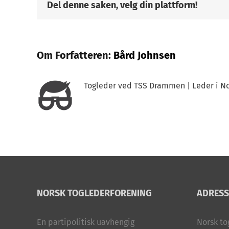
Del denne saken, velg din plattform!
om
tilfeldig
rustesting
Om Forfatteren:
Bård Johnsen
Togleder ved TSS Drammen | Leder i No
NORSK TOGLEDERFORENING
ADRESS
En partipolitisk uavhengig
Norsk to