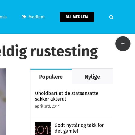
oss
Medlem
BLI MEDLEM
Toggle
ldig rustesting
Sliding
Bar
Area
Populære
Nylige
Uholdbart at de statsansatte
sakker akterut
april 3rd, 2014
Godt nyttår og takk for
det gamle!