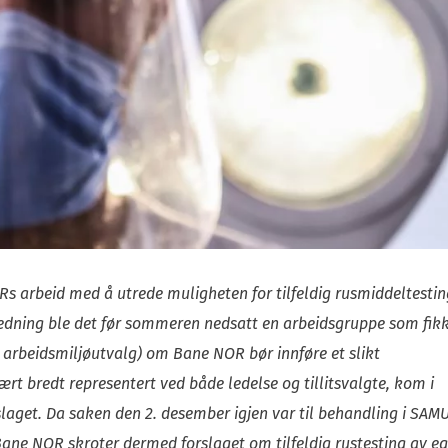
s arbeid med å utrede muligheten for tilfeldig rusmiddeltestin
anledning ble det før sommeren nedsatt en arbeidsgruppe som fikk
 arbeidsmiljøutvalg) om Bane NOR bør innføre et slikt
rt bredt representert ved både ledelse og tillitsvalgte, kom i
laget. Da saken den 2. desember igjen var til behandling i SAMU
 Bane NOR skroter dermed forslaget om tilfeldig rustesting av e