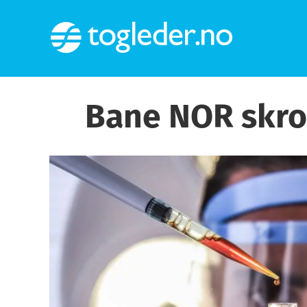
Skip
to
content
Bane NOR skrot