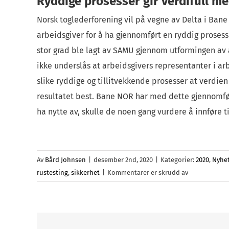
Ryddige prosesser gir verdifull m
Norsk toglederforening vil på vegne av Delta i Ban
arbeidsgiver for å ha gjennomført en ryddig prosess 
stor grad ble lagt av SAMU gjennom utformingen av
ikke underslås at arbeidsgivers representanter i a
slike ryddige og tillitvekkende prosesser at verdien
resultatet best. Bane NOR har med dette gjennomfø
ha nytte av, skulle de noen gang vurdere å innføre t
Av
Bård Johnsen
|
desember 2nd, 2020
|
Kategorier:
2020
,
Nyhet
for
rustesting
,
sikkerhet
|
Kommentarer er skrudd av
Bane
NOR
skroter
forslaget