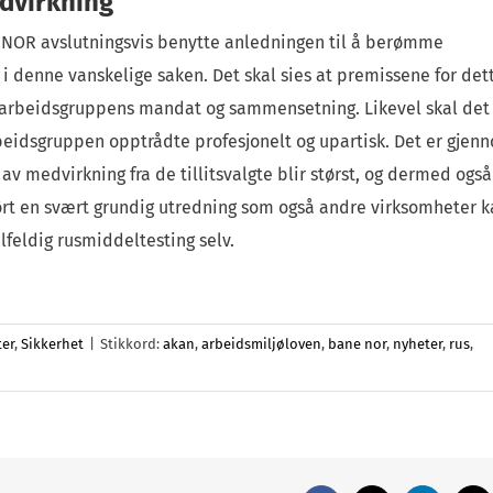
edvirkning
e NOR avslutningsvis benytte anledningen til å berømme
i denne vanskelige saken. Det skal sies at premissene for dett
 arbeidsgruppens mandat og sammensetning. Likevel skal det
rbeidsgruppen opptrådte profesjonelt og upartisk. Det er gjen
 av medvirkning fra de tillitsvalgte blir størst, og dermed også
rt en svært grundig utredning som også andre virksomheter k
ilfeldig rusmiddeltesting selv.
er
,
Sikkerhet
|
Stikkord:
akan
,
arbeidsmiljøloven
,
bane nor
,
nyheter
,
rus
,