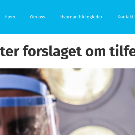
Hjem
Om oss
Hvordan bli togleder
Kontakt 
er forslaget om tilfe