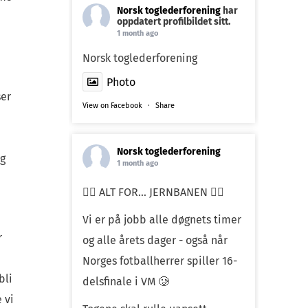
Norsk toglederforening
har
oppdatert profilbildet sitt.
1 month ago
Norsk toglederforening
Photo
ser
View on Facebook
·
Share
Norsk toglederforening
ng
1 month ago
❤️‍🔥 ALT FOR… JERNBANEN ❤️‍🔥
Vi er på jobb alle døgnets timer
r
og alle årets dager - også når
Norges fotballherrer spiller 16-
bli
delsfinale i VM 🥲
 vi