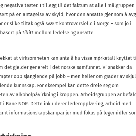
g negative tester. I tillegg til det faktum at alle i målgruppen
basert på en antagelse av skyld, hvor den ansatte gjennom å avg
 er slike tiltak også svært kontroversielle i Norge – som jo i
 basert på
tillitt
mellom ledelse og ansatte.
kket at virksomheten kan anta å ha visse mørketall knyttet ti
om det gjelder generelt i det norske samfunnet. Vi snakker da
 møter opp sjanglende på jobb – men heller om grader av skjul
nglende kunnskap. For eksempel kan dette dreie seg om
eten av alkoholpåvirkning i kroppen. Arbeidsgruppen anbefal
et i Bane NOR. Dette inkluderer lederopplæring, arbeid med
 samt informasjonskapskampanjer med fokus på legemidler so