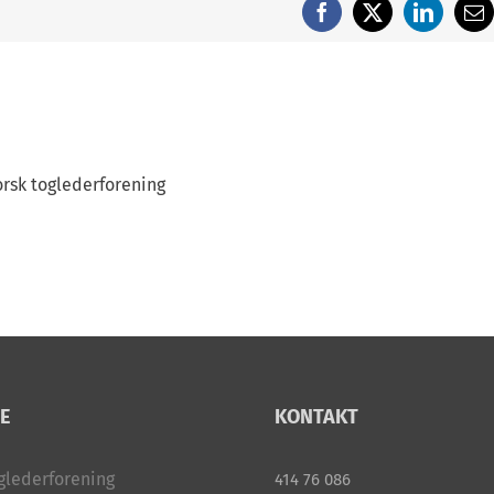
Facebook
X
LinkedI
E-
po
rsk toglederforening
E
KONTAKT
glederforening
414 76 086