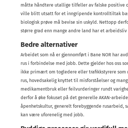
måtte håndtere utallige tilfeller av falske positive o
ville blitt utsatt for et inngripende kontrolltiltak 
biologisk prøve må bevise sin uskyld. Nettopp derfor
større grad enn mange andre land har et arbeidsliv
Bedre alternativer
Arbeidet som nå er gjennomført i Bane NOR har avde
rus i forbindelse med jobb. Dette gjelder hos oss s
ikke primært om togledere eller trafikkstyrere som
rus, hovedsakelig knyttet til misforståelser og ma
medikamentbruk eller feilvurderinger rundt varigh
derfor å øke fokuset på det generelle AKAN-arbeid
åpenhetskultur, generelt forebyggende rusarbeid,
kan være uforenelig med jobb.