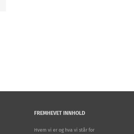
n
st
FREMHEVET INNHOLD
Hvem vi er og hva vi står for