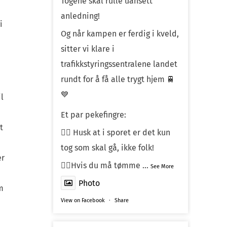
Togene skal rulle uansett
anledning!
i
Og når kampen er ferdig i kveld,
sitter vi klare i
trafikkstyringssentralene landet
rundt for å få alle trygt hjem 🚆
💙
l
Et par pekefingre:
t
☝🏼 Husk at i sporet er det kun
tog som skal gå, ikke folk!
er
☝🏼Hvis du må tømme
...
See More
Photo
m
View on Facebook
·
Share