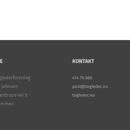
E
KONTAKT
glederforening
414 76 086
 Johnsen
post@togleder.no
erdrups vei 9
togleder.no
rammen