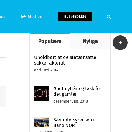
oss
Medlem
BLI MEDLEM
Toggle
Populære
Nylige
Sliding
Bar
Uholdbart at de statsansatte
sakker akterut
Area
april 3rd, 2014
Godt nyttår og takk for
det gamle!
n
desember 31st, 2018
st
Særaldersgrensen i
Bane NOR