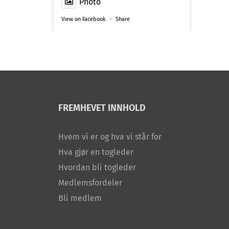
Photo
View on Facebook
·
Share
FREMHEVET INNHOLD
Hvem vi er og hva vi står for
Hva gjør en togleder
Hvordan bli togleder
Medlemsfordeler
Bli medlem