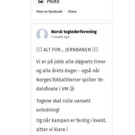
Photo
View on Facebook
·
Share
Norsk toglederforening
1 month ago
❤️‍🔥 ALT FOR… JERNBANEN ❤️‍🔥
Vi er på jobb alle døgnets timer
og alle årets dager - også når
Norges fotballherrer spiller 16-
delsfinale i VM 🥲
Togene skal rulle uansett
anledning!
Og når kampen er ferdig i kveld,
sitter vi klare i