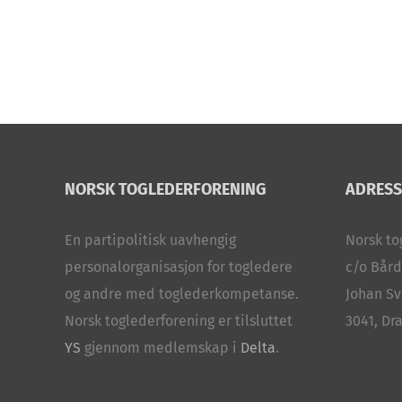
NORSK TOGLEDERFORENING
ADRESS
En partipolitisk uavhengig
Norsk to
personalorganisasjon for togledere
c/o Bård
og andre med toglederkompetanse.
Johan Sv
Norsk toglederforening er tilsluttet
3041, D
YS
gjennom medlemskap i
Delta
.