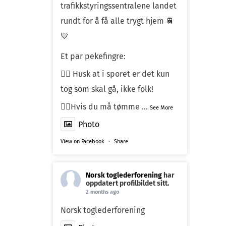
trafikkstyringssentralene landet
rundt for å få alle trygt hjem 🚆
💙
Et par pekefingre:
☝🏼 Husk at i sporet er det kun
tog som skal gå, ikke folk!
☝🏼Hvis du må tømme
...
See More
Photo
View on Facebook
·
Share
Norsk toglederforening
har
oppdatert profilbildet sitt.
2 months ago
Norsk toglederforening