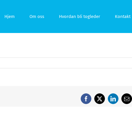
Hjem
Om oss
Hvordan bli togleder
Kontakt 
Facebook
X
LinkedI
E-
po