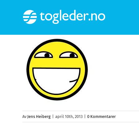
Skip
to
content
Av
Jens Heiberg
|
april 10th, 2013
|
0 Kommentarer