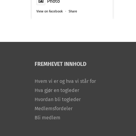
Photo
View on Facebook
·
Share
FREMHEVET INNHOLD
Hvem vi er og hva vi står for
Hva gjør en togleder
Hvordan bli togleder
Medlemsfordeler
Bli medlem