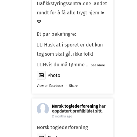
trafikkstyringssentralene landet
rundt for å få alle trygt hjem 🚆
💙
Et par pekefingre:
☝🏼 Husk at i sporet er det kun
tog som skal gå, ikke folk!
☝🏼Hvis du må tømme
...
See More
Photo
View on Facebook
·
Share
Norsk toglederforening
har
oppdatert profilbildet sitt.
2 months ago
Norsk toglederforening