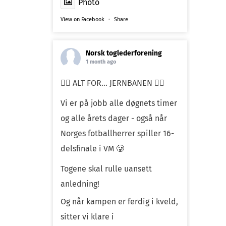
Photo
View on Facebook
·
Share
Norsk toglederforening
1 month ago
❤️‍🔥 ALT FOR… JERNBANEN ❤️‍🔥
Vi er på jobb alle døgnets timer
og alle årets dager - også når
Norges fotballherrer spiller 16-
delsfinale i VM 🥲
Togene skal rulle uansett
anledning!
Og når kampen er ferdig i kveld,
sitter vi klare i