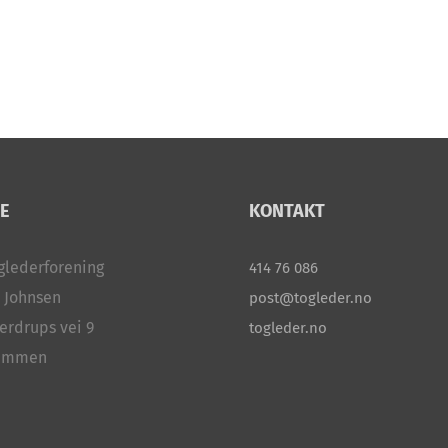
E
KONTAKT
glederforening
414 76 086
 Johnsen
post@togleder.no
erdrups vei 9
togleder.no
rammen