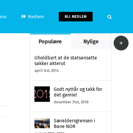
oss
Medlem
BLI MEDLEM
Toggle
Populære
Nylige
Sliding
Bar
Uholdbart at de statsansatte
sakker akterut
Area
april 3rd, 2014
Godt nyttår og takk for
det gamle!
desember 31st, 2018
Særaldersgrensen i
Bane NOR