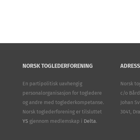
NORSK TOGLEDERFORENING
ADRESS
En partipolitisk uavhengig
Norsk to
personalorganisasjon for togledere
c/o Bård
og andre med toglederkompetanse.
Johan Sv
Norsk toglederforening er tilsluttet
3041, D
YS
gjennom medlemskap i
Delta
.