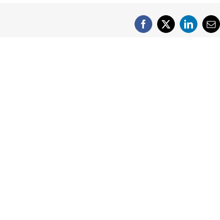
Facebook
X
LinkedI
E-
po