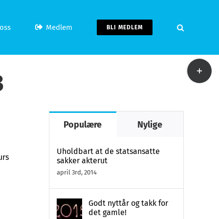
oss
Medlem
BLI MEDLEM
Toggle
3
Sliding
Bar
Area
Populære
Nylige
Uholdbart at de statsansatte
urs
sakker akterut
april 3rd, 2014
Godt nyttår og takk for
det gamle!