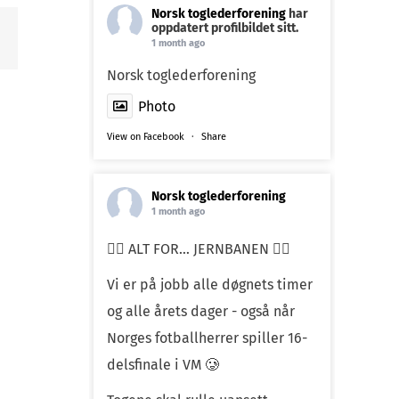
Norsk toglederforening
har
oppdatert profilbildet sitt.
1 month ago
n
st
Norsk toglederforening
Photo
View on Facebook
·
Share
Norsk toglederforening
1 month ago
❤️‍🔥 ALT FOR… JERNBANEN ❤️‍🔥
Vi er på jobb alle døgnets timer
og alle årets dager - også når
Norges fotballherrer spiller 16-
delsfinale i VM 🥲