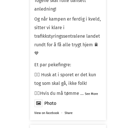
Togene skal rulle uansett
anledning!
Og når kampen er ferdig i kveld,
sitter vi klare i
trafikkstyringssentralene landet
rundt for å få alle trygt hjem 🚆
💙
Et par pekefingre:
☝🏼 Husk at i sporet er det kun
tog som skal gå, ikke folk!
☝🏼Hvis du må tømme
...
See More
Photo
View on Facebook
·
Share