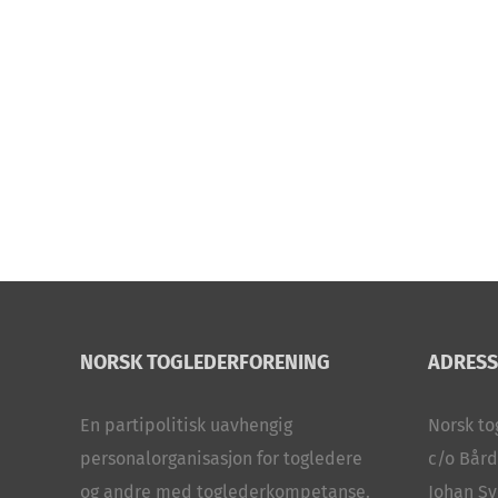
NORSK TOGLEDERFORENING
ADRESS
En partipolitisk uavhengig
Norsk to
personalorganisasjon for togledere
c/o Bård
og andre med toglederkompetanse.
Johan Sv