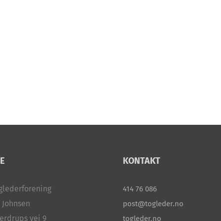
E
KONTAKT
glederforening
414 76 086
 Johnsen
post@togleder.no
erdrups vei 9
togleder.no