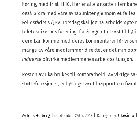
høring, med frist 11.10. Her er alle ansatte i Jernban
også bidra med våre synspunkter gjennom et felles
Fellesrådet v/JBV. Torsdag skal jeg ha arbeidsmøte 
teleteknikernes forening, for å lage et utkast til hør
dere kan komme med deres kommentarer før vi sende
mange av våre medlemmer direkte, er det min oppfa
indirekte
påvirke medlemmenes arbeidssituasjon.
Resten av uka brukes til kontorarbeid. Av viktige s
støttefunksjoner, er høringssvar til rapport om framt
Av
Jens Heiberg
|
september 24th, 2013
|
Kategorier:
Ukesinfo