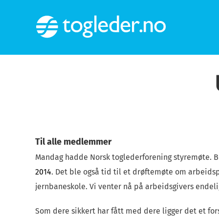
Skip
to
content
Til alle medlemmer
Mandag hadde Norsk toglederforening styremøte. Bl
2014
. Det ble også tid til et drøftemøte om arbeid
jernbaneskole. Vi venter nå på arbeidsgivers endeli
Som dere sikkert har fått med dere ligger det et fors