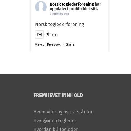
Norsk toglederforening
har
oppdatert profilbildet sitt.
2 months ago
Norsk toglederforening
Photo
View on Facebook
·
Share
FREMHEVET INNHOLD
Hvem vi er og hva vi står for
Hva gjør en togleder
Hvordan bli togleder