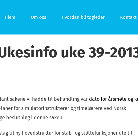
Hjem
Om oss
Hvordan bli togleder
Kontakt 
Ukesinfo uke 39-201
ant sakene vi hadde til behandling var
dato for årsmøte og k
splaner for simulatorinstruktører og timelærere ved Norsk
ge beslutning i denne saken.
lag til ny hovedstruktur for stab- og støttefunksjoner ute til