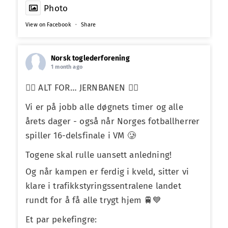
Photo
View on Facebook
·
Share
Norsk toglederforening
1 month ago
❤️‍🔥 ALT FOR… JERNBANEN ❤️‍🔥
Vi er på jobb alle døgnets timer og alle
årets dager - også når Norges fotballherrer
spiller 16-delsfinale i VM 🥲
Togene skal rulle uansett anledning!
Og når kampen er ferdig i kveld, sitter vi
klare i trafikkstyringssentralene landet
rundt for å få alle trygt hjem 🚆💙
Et par pekefingre: