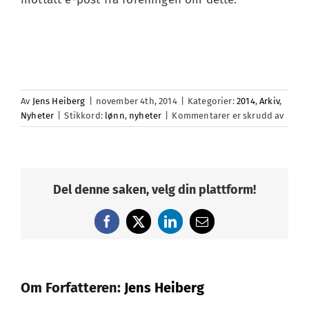
Av
Jens Heiberg
|
november 4th, 2014
|
Kategorier:
2014
,
Arkiv
,
for
Nyheter
|
Stikkord:
lønn
,
nyheter
|
Kommentarer er skrudd av
Resul
fra
lokalt
lønns
er
Del denne saken, velg din plattform!
klart
Facebook
X
LinkedIn
E-
post
Om Forfatteren:
Jens Heiberg