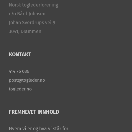
Norsk toglederforening
c/o Bård Johnsen
Johan Sverdrups vei 9
3041, Drammen
KONTAKT
414 76 086
post@togleder.no
togleder.no
FREMHEVET INNHOLD
Hvem vi er og hva vi står for