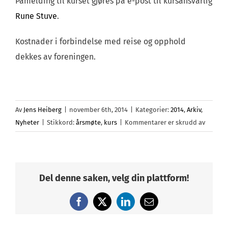
Påmelding til kurset gjøres på e-post til kursansvarlig
Rune Stuve
.
Kostnader i forbindelse med reise og opphold
dekkes av foreningen.
Av
Jens Heiberg
|
november 6th, 2014
|
Kategorier:
2014
,
Arkiv
,
for
Nyheter
|
Stikkord:
årsmøte
,
kurs
|
Kommentarer er skrudd av
Kunngj
av
årsmøt
og
Del denne saken, velg din plattform!
kurs
2015
Facebook
X
LinkedIn
E-
post