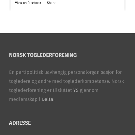
View on Facebook
·
Share
NORSK TOGLEDERFORENING
En partipolitisk uavhengig personalorganisasjon for
togledere og andre med toglederkompetanse. Norsk
toglederforening er tilsluttet
YS
gjennom
medlemskap i
Delta
.
ADRESSE