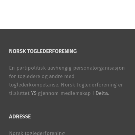
NORSK TOGLEDERFORENING
En partipolitisk uavhengig personalorganisasjon
for togledere og andre med
toglederkompetanse. Norsk toglederforening er
tilsluttet
YS
gjennom medlemskap i
Delta
.
ADRESSE
Norsk toglederforening